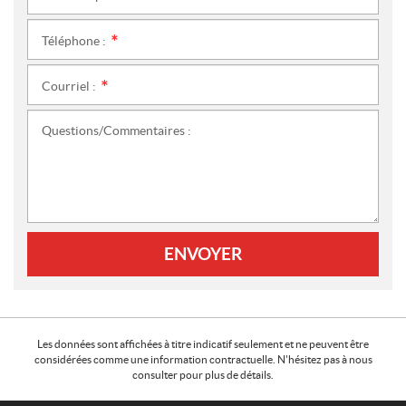
Téléphone :
*
Courriel :
*
Questions/Commentaires :
ENVOYER
Les données sont affichées à titre indicatif seulement et ne peuvent être
considérées comme une information contractuelle. N'hésitez pas à nous
consulter pour plus de détails.