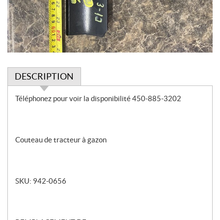
DESCRIPTION
D
Téléphonez pour voir la disponibilité 450-885-3202
e
s
c
r
Couteau de tracteur à gazon
i
p
t
SKU: 942-0656
i
o
n